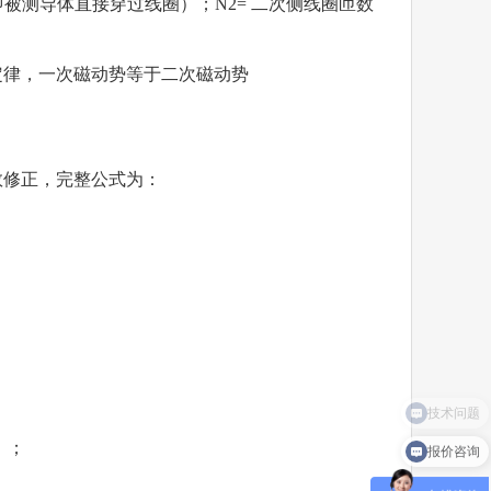
，即被测导体直接穿过线圈）；
N2
= 二次侧线圈匝数
定律，一次磁动势等于二次磁动势
数修正，完整公式为：
报价咨询
）；