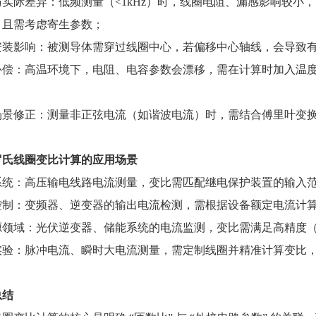
实际差异：低频测量（<1kHz）时，线圈电阻、漏感影响较小，
，且需考虑寄生参数；
安装影响：被测导体需穿过线圈中心，若偏移中心轴线，会导致
偿：高温环境下，电阻、电容参数会漂移，需在计算时加入温度补偿
；
场景修正：测量非正弦电流（如谐波电流）时，需结合傅里叶变
罗氏线圈变比计算的应用场景
统：高压输电线路电流测量，变比需匹配继电保护装置的输入范围（如 1
控制：变频器、逆变器的输出电流检测，需根据设备额定电流计算
领域：光伏逆变器、储能系统的电流监测，变比需满足高精度（±0.
实验：脉冲电流、瞬时大电流测量，需定制线圈并精准计算变比
总结