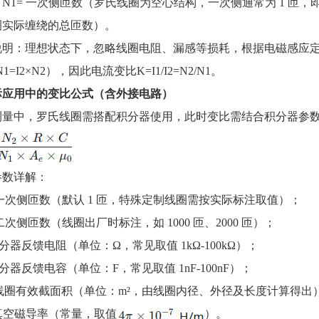
：
N1
= 一次侧匝数（罗氏线圈为空心结构，一次侧通常为 1 匝
圈实际缠绕的总匝数）。
说明：理想状态下，忽略线圈电阻、漏感等损耗，根据电磁感应
N1=I2×N2
），因此电流变比
K=I1/I2=N2/N1
。
实际应用中的变比公式（含外接电路）
测量中，罗氏线圈需搭配积分器使用，此时变比需结合积分器参
参数详解：
一次侧匝数（默认 1 匝，特殊定制线圈需按实际标注取值）；
二次侧匝数（线圈出厂时标注，如 1000 匝、2000 匝）；
分器反馈电阻（单位：Ω，常见取值 1kΩ-100kΩ）；
分器反馈电容（单位：F，常见取值 1nF-100nF）；
线圈有效截面积（单位：m²，由线圈内径、外径及长度计算得出
真空磁导率（常量，取值
）。