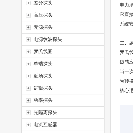
差分探头
电力
它直
高压探头
系统
无源探头
电源纹波探头
二、
罗氏线圈
罗氏线
磁感
单端探头
当一
近场探头
号转
逻辑探头
核心逻
功率探头
光隔离探头
电流互感器