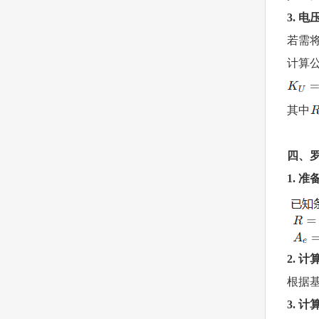
3. 
若需
计算
其中
四、
1. 
2. 
根据
3. 