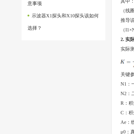
其中
意事项
（线
示波器X1探头和X10探头该如何
推导
选择？
（
I1×
2. 
实际
关键
N1
：
N2
：
R
：积
C
：积
Ae
：
μ0
：