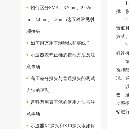
1.
如何区分SMA、3.5mm、2.92m
扰，
m、2.4mm、1.85mm这五种常见射
2.
较低
频接头
方式
如何用万用表测地线和零线？
3.
好连
示波器表笔正确的接地方法及注
综上
意事项
扰和
况。
高压差分探头与普通探头的测试
以上
方法的区别
售，
普科万用表表笔的使用方法与注
功率
站进
意事项
示波器X1探头和X10探头该如何