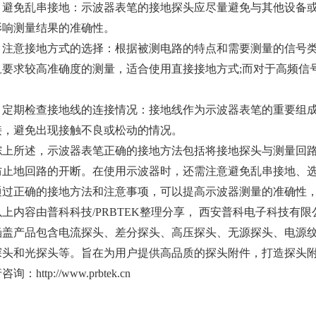
 避免乱串接地：示波器表笔的接地探头应尽量避免与其他设备
影响测量结果的准确性。
 注意接地方式的选择：根据被测电路的特点和需要测量的信号
且要求较高准确度的测量，适合使用直接接地方式;而对于高频信
。
 定期检查接地线的连接情况：接地线作为示波器表笔的重要组
接，避免出现接触不良或松动的情况。
所述，示波器表笔正确的接地方法包括将接地探头与测量回路
防止地回路的开断。在使用示波器时，还需注意避免乱串接地、
通过正确的接地方法和注意事项，可以提高示波器测量的准确性
内容由普科科技/PRBTEK整理分享， 西安普科电子科技有
涵盖产品包含电流探头、差分探头、高压探头、无源探头、电源
探头和光探头等。旨在为用户提供高品质的探头附件，打造探头
行咨询：
http://www.prbtek.cn