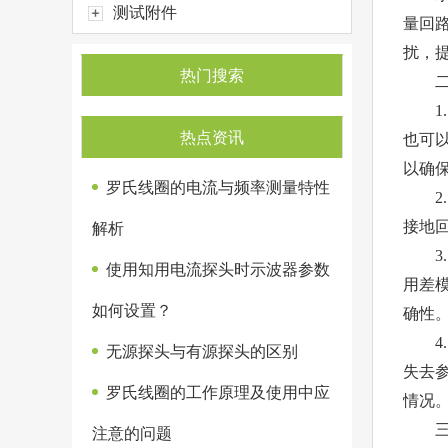
测试附件
量回
扰，
热门搜索
二、
1.
热点资讯
也可
以确
罗氏线圈的电流与频率测量特性
2.
接地
解析
3.
使用知用电流探头时示波器参数
用差
如何设置？
确性
4.
无源探头与有源探头的区别
失去
罗氏线圈的工作原理及使用中应
情况
三、
注意的问题