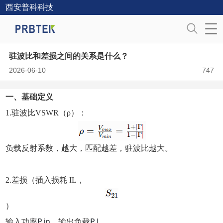
西安普科科技
驻波比和差损之间的关系是什么？
2026-06-10
747
一、基础定义
1.驻波比VSWR（ρ）：
负载反射系数，越大，匹配越差，驻波比越大。
2.差损（插入损耗 IL，
）
P
in
P
L
输入功率
，输出负载
，